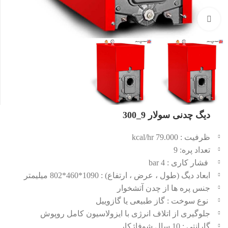
بزرگنمایی تصویر
دیگ چدنی سولار 9_300
ظرفیت : 79.000 kcal/hr
تعداد پره: 9
فشار کاری : 4 bar
ابعاد دیگ (طول ، عرض ، ارتفاع) : 1090*460*802 میلیمتر
جنس پره ها از چدن آتشخوار
نوع سوخت : گاز طبیعی یا گازوییل
جلوگیری از اتلاف انرژی با ایزولاسیون کامل روپوش
گارانتی : 10 سال شوفاژکار