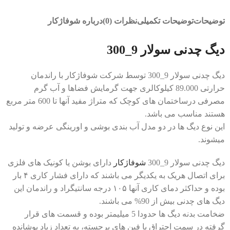
توضیحات
توضیحات تکمیلی
نظرات (0)
درباره شوفاژکار
دیگ چدنی سولار 9_300
دیگ چدنی سولار 9_300 توسط شرکت شوفاژکار با راندمان
حرارتی 89.000 کیلوکالری جهت گرمایش فضاها و آب گرم
مصرفی درساختمان های کوچک که متراژ مفید آنها تا 600 متر مربع
هستند مناسب می باشد.
این نوع دیگ ها در دو مدل آب بندی بوشی و اورینگی عرضه و تولید
میشوند.
دیگ چدنی سولار 9_300
شوفاژکار
دارای بوشن یا کونیک های فلزی
برای اتصال هریک به یکدیگر می باشند که دارای فشار کاری ۴ بار
بوده و حداکثر دمای کاری آنها ۱۰۵ درجه سانتیگراد و راندمان این
دیگ های چدنی بیش از 90% می باشند.
ضخامت بدنه دیگ ها حدودا 5 میلیمتر بوده و قسمت های قرار
گرفته در سمت احتراق با فین های برجسته، به تعداد زیاد پوشانده