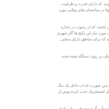
وده. که دارای قدرت و ظرفیت
لا در ساختمان های ویلایی مورد
 باشند. که از رسوب در جداره
مورد نیاز این پکیج ها گاز شهری
خزن کویل دار 20 و 30 لیتری می باشند که برای مناطق دارای سختی
یکی بر روی دستگاه تعبیه شده
 بدین صورت که اب داخل یک دیگ
ز 4 تا 7 پره_ گرما را از مشعل اتمسفریک جذب کرده وپس از
یهآب گرم مصرفی ، وارد کویل