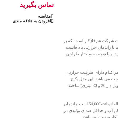
تماس بگیرید
مقایسه
افزودن به علاقه مندی
ری جدید پکیج های ساخت شرکت شوفاژکار است. که بر
 با راندمان حرارتی بالا قابلیت
 و با توجه به ساختار طراحی
 7،6،5 پره وجود داشته که هر کدام دارای ظرفیت حرارتی
سب می باشد. این مدل پکیج
دیواری شوفاژکار در دو نوع کوتاه (با مبدل صفحه ای) و بلند(با منبع کویل دار 20 و 30 لیتری) ساخته
ظرفیت حرارتی پکيج زمينی شوفاژکار مدل بلند فن دار P7 عدد فوق العاده 54,000kcal است. راندمان
ار کم آب و حداقل صدای تولیدی در
 P می‌باشد.