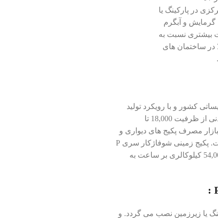
د فن دار P7 به صورت مرکزی در پارکینگ یا
 گرمایش و آبگرم
ت بیشتری نسبت به
ا در ساختمان های
 تاسیساتی کشور و با رویکرد تولید
داخلی و بومی سازی دانش تاسیسات اقدام به تولید انواع دیگ های چدنی از ظرفیت 18,000 تا
یاز بازار مصرف پکیج های دیواری و
زمینی، با تولید پکیج های زمینی به کمک این نیاز بازار تاسیسات شتافت. پکیج زمینی شوفاژکار سری P
در سه مدل P7 ،P6، P5 تولید می گردد . که با ظرفیت 36.00,000 تا 54,000 کیلوکالری بر ساعت به
 صورت مرکزی در پارکینگ یا زیرزمین نصب می گردد. و