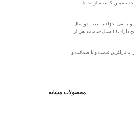
حد تضمین کیفیت، از لحاظ
و کاربری صحیح پکیج، دیگ چدنی آن به مدت 10 سال و مابقی اجزاء به مدت دو سال
تحت ضمانت و گارانتی شرکت شوفاژ کار می باشد و همچنین این پکیج دارای 10 سال خدمات پس از
ا نازلترین قیمت و با ضمانت و
محصولات مشابه