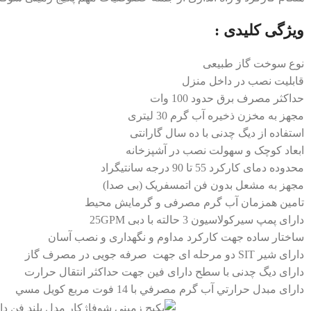
ویژگی کلیدی :
نوع سوخت گاز طبیعی
قابلیت نصب در داخل منزل
حداكثر مصرف برق حدود 100 وات
مجهز به مخزن ذخيره آب گرم 30 لیتری
استفاده از دیگ چدنی با ده سال گارانتی
ابعاد کوچک و سهولت نصب در آشپزخانه
محدوده دمای کارکرد 55 تا 90 درجه سانتیگراد
مجهز به مشعل بدون فن اتمسفريک (بی صدا)
تامین همزمان آب گرم مصرفی و گرمایش محیط
دارای پمپ سيركولاسيون 3 حالته با دبی 25GPM
ساختار ساده جهت کارکرد مداوم و نگهداری و نصب آسان
دارای شیر SIT دو مرحله ای جهت صرفه جویی در مصرف گاز
دارای دیگ چدنی با سطح دارای فین جهت حداکثر انتقال حرارت
دارای مبدل حرارتي آب گرم مصرفي با 14 فوت مربع كويل مسي