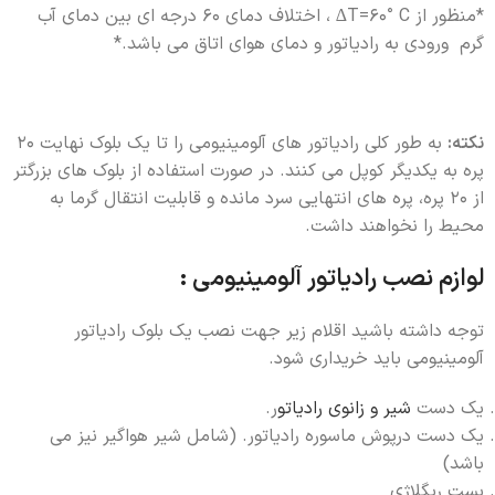
*منظور از T=60° C∆ ، اختلاف دمای 60 درجه ای بین دمای آب
گرم ورودی به رادیاتور و دمای هوای اتاق می باشد.*
نکته:
به طور کلی رادیاتور های آلومینیومی را تا یک بلوک نهایت 20
پره به یکدیگر کوپل می کنند. در صورت استفاده از بلوک های بزرگتر
از 20 پره، پره های انتهایی سرد مانده و قابلیت انتقال گرما به
محیط را نخواهند داشت.
لوازم نصب رادیاتور آلومینیومی :
توجه داشته باشید اقلام زیر جهت نصب یک بلوک رادیاتور
آلومینیومی باید خریداری شود.
یک دست
شیر و زانوی رادیاتو
ر.
یک دست درپوش ماسوره رادیاتور. (شامل شیر هواگیر نیز می
باشد)
بست ریگلاژی