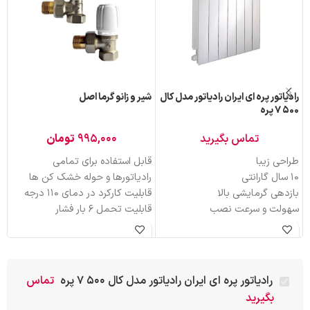
رادیاتور پره ای ایران رادیاتور مدل کال
شیر و زانو گرما اصل
پک
500 7 پره
آ
تماس بگیرید
۹۹۵,۰۰۰
تومان
طراحی زيبا
قابل استفاده برای تمامی
شی
10 سال گارانتی
رادیاتورها و حوله خشک کن ها
را
بازدهی گرمايشی بالا
قابلیت کارکرد در دمای 110 درجه
در
سهولت و سرعت نصب
قابلیت تحمل 6 بار فشار
بس
مقاومت در برابر زنگ زدگی
دارای نشان استاندارد
نو
دارای استاندارد iso 9001-2000
آب بندی کامل
امکان نصب شیرهای ترموستاتیک
عرضه در مدل های 5، 7 و 10 پره
رادیاتور پره ای ایران رادیاتور مدل کال 500 7 پره
تماس
ای
بگیرید