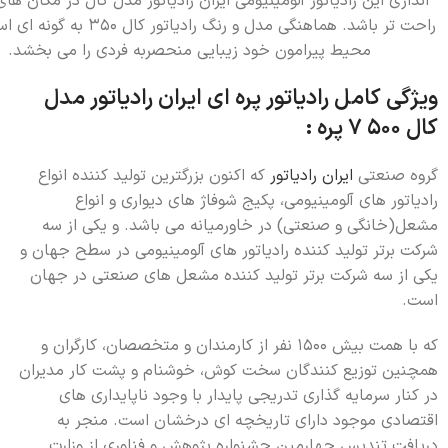
اندازی این رادیاتور آلومینیومی ایران رادیاتور مدل کال در مکان ه
راحت تر باشد. هماهنگی مدل و رنگ رادياتور ک
محیط پیرامون خود زیبایی منحصربه فردی را می بخشد.
ویژگی کامل رادیاتور پره ای ایران رادیاتور مدل
کال 500 7 پره :
گروه صنعتي
ايران رادياتور
كه اكنون بزرگترين توليد كننده انواع
رادياتور هاي آلومينيومي، پكيج شوفاژ هاي ديواري و انواع
مشعل(خانگي و صنعتي) در خاورميانه مي باشد. و يكي از سه
شركت برتر توليد كننده رادياتور هاي آلومينيومي در سطح جهان و
يكي از سه شركت برتر توليد كننده مشعل هاي صنعتي در جهان
است.
که با همت بيش 1500 نفر از كارمندان و متخصصان، كارگران و
همچنين توزيع كنندگان سخت كوش، خوشنام و پشت كار مديران
در كنار سرمايه گذاري تدريجي پايدار با وجود ناپايداري هاي
اقتصادي موجود داراي تاريخچه ای درخشان است. منجر به
دریافت تندیس چهارمین جشنواره پژوهش و فناوری از وزارت