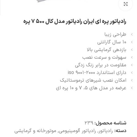
بزرگنمایی تصویر
رادیاتور پره ای ایران رادیاتور مدل کال 500 7 پره
طراحی زيبا
10 سال گارانتی
بازدهی گرمايشی بالا
سهولت و سرعت نصب
مقاومت در برابر زنگ زدگی
دارای استاندارد iso 9001-2000
امکان نصب شیرهای ترموستاتیک
عرضه در مدل های 5، 7 و 10 پره ای
شناسه محصول:
239
دسته:
رادیاتور
,
رادیاتور آلومینیومی
,
موتورخانه و گرمایشی