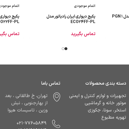
اتمام موجودی
اتمام موجود
PGN 
پکیج دیواری ایران رادیاتور مدل
پکیج دیواری 
O22FF-PL
ECO24FF-PL
تماس بگیرید
تماس بگیر
دسته بندی محصولات
تماس باما
تجهیزات و لوازم کنترل و ایمنی
تهران، خ طالقانی ، بعد
موتور خانه و گرماشیی
از بهارجنوبی ، نبش
استخر، سونا، جکوزی
وزین ، تاسیسات هیوا
تهویه مطبوع
021-77605849