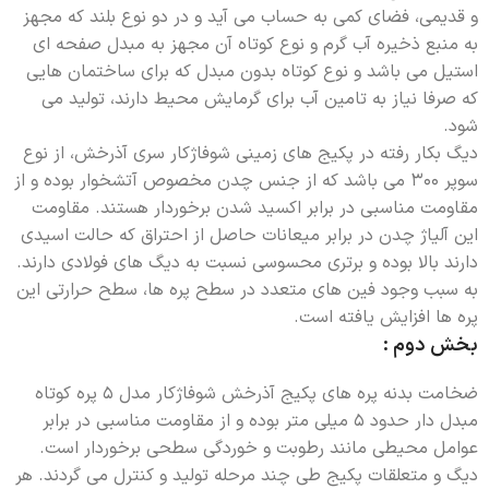
و قدیمی، فضای کمی به حساب می آید و در دو نوع بلند که مجهز
به منبع ذخیره آب گرم و نوع کوتاه آن مجهز به مبدل صفحه ای
استیل می باشد و نوع کوتاه بدون مبدل که برای ساختمان هایی
که صرفا نیاز به تامین آب برای گرمایش محیط دارند، تولید می
شود.
دیگ بکار رفته در پکیج های زمینی شوفاژکار سری آذرخش، از نوع
سوپر 300 می باشد که از جنس چدن مخصوص آتشخوار بوده و از
مقاومت مناسبی در برابر اکسید شدن برخوردار هستند. مقاومت
این آلیاژ چدن در برابر میعانات حاصل از احتراق که حالت اسیدی
دارند بالا بوده و برتری محسوسی نسبت به دیگ های فولادی دارند.
به سبب وجود فین های متعدد در سطح پره ها، سطح حرارتی این
پره ها افزایش یافته است.
بخش دوم :
ضخامت بدنه پره های پکیج آذرخش شوفاژکار مدل 5 پره کوتاه
مبدل دار حدود 5 میلی متر بوده و از مقاومت مناسبی در برابر
عوامل محیطی مانند رطوبت و خوردگی سطحی برخوردار است.
دیگ و متعلقات پکیج طی چند مرحله تولید و کنترل می گردند. هر