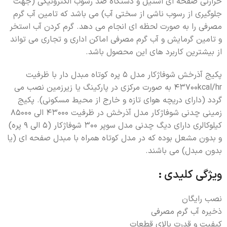
حرارتی صفحه ای استیل و دستگاه ضد رسوب الکترونیکی (جهت
جلوگیری از رسوب ناشی از سختی آب) می باشد که تامین آب گرم
مصرفی را به صورت لحظه ای انجام می دهد. گرم کردن آب استخر
و تامین گرمایش و آب گرم مصرفی اماکن اداری و تجاری می تواند
از بیشترین کاربرد های این محصول باشد.
پکیج آذرخش شوفاژکار مدل 5 پره کوتاه مبدل دار با ظرفیت
43700kcal/hr به صورت مرکزی در پارکینگ یا زیرزمین نصب می
گردد (دارای دریچه هوای تازه و خارج از محیط مسکونی). پکیج
زمینی چدنی شوفاژکار مدل آذرخش در ظرفیت 43000 الی 85000
کیلوکالری دارای دیگ چدنی مدل سوپر 300 شوفاژکار (5 الی 9 پره)
و بدون مشعل بوده که در مدل کوتاه همراه با مبدل صفحه ای (یا
بدون مبدل) می باشند.
ویژگی کلیدی :
نصب رایگان
ذخیره آب گرم مصرفی
کیفیت و قدرت بالای قطعات