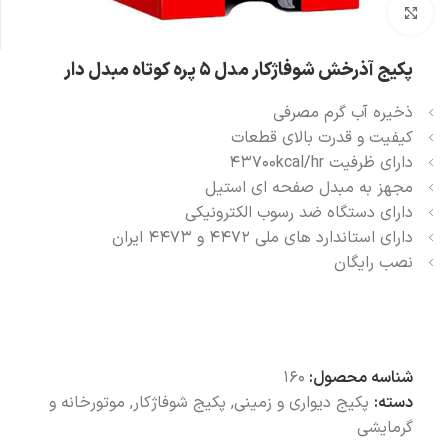
بزرگنمایی تصویر
پکیج آذرخش شوفاژکار مدل 5 پره کوتاه مبدل دار
ذخیره آب گرم مصرفی
کیفیت و قدرت بالای قطعات
دارای ظرفیت 43700kcal/hr
مجهز به مبدل صفحه ای استیل
دارای دستگاه ضد رسوب الکترونیکی
دارای استاندارد های ملی 4472 و 4473 ایران
نصب رایگان
شناسه محصول:
160
دسته:
پکیج دیواری و زمینی
,
پکیج شوفاژکار
,
موتورخانه و
گرمایشی