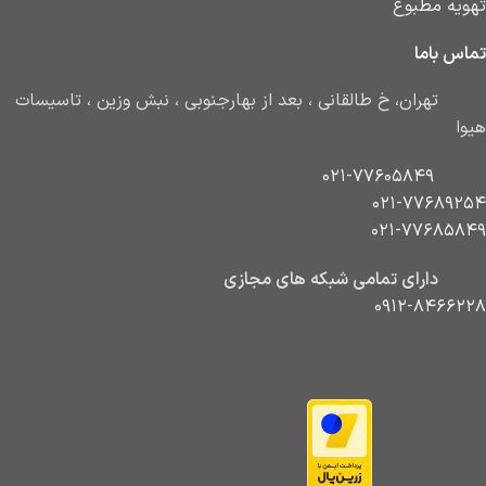
تهویه مطبوع
تماس باما
تهران، خ طالقانی ، بعد از بهارجنوبی ، نبش وزین ، تاسیسات
هیوا
021-77605849
021-77689254
021-77685849
دارای تمامی شبکه های مجازی
0912-8466228