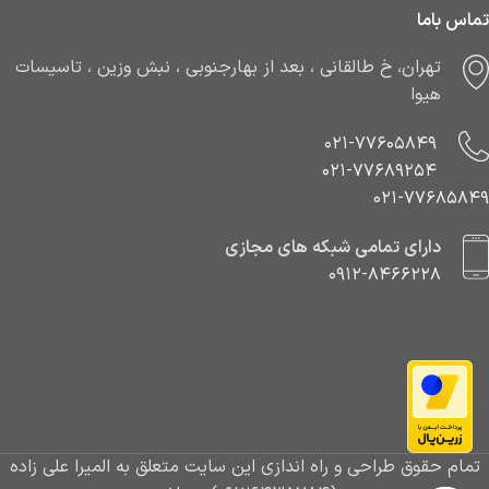
تماس باما
تهران، خ طالقانی ، بعد از بهارجنوبی ، نبش وزین ، تاسیسات
هیوا
021-77605849
021-77689254
021-77685849
دارای تمامی شبکه های مجازی
0912-8466228
تمام حقوق طراحی و راه اندازی این سایت متعلق به المیرا علی زاده